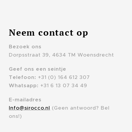
Neem contact op
Bezoek ons
Dorpsstraat 39, 4634 TM Woensdrecht
Geef ons een seintje
Telefoon:
+31 (0) 164 612 307
Whatsapp:
+31 6 13 07 34 49
E-mailadres
Info@sirocco.nl
(Geen antwoord? Bel
ons!)