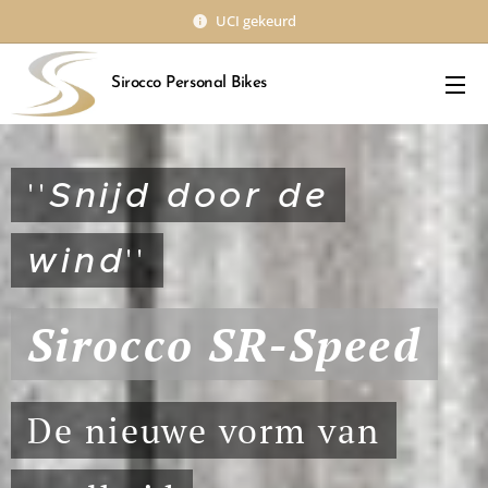
UCI gekeurd
Sirocco Personal Bikes
''
Snijd door de
wind
''
Sirocco SR-Speed
De nieuwe vorm van